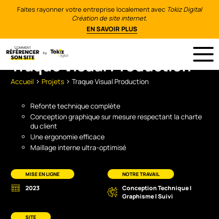
Faites rayonner votre entreprise localement avec
Tokiz Digital
Création de site internet.
EN SAVOIR PLUS
Traque Visual Production
>
>
Accueil
Projets
Traque Visual Production
Refonte technique complète
Conception graphique sur mesure respectant la charte
du client
Une ergonomie efficace
Maillage interne ultra-optimisé
MISE EN LIGNE
NOTRE TRAVAIL
2023
Conception Technique |
Graphisme | Suivi
SITE