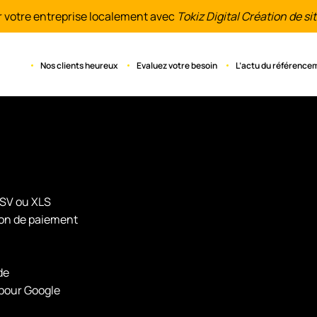
r votre entreprise localement avec
Tokiz Digital Création de sit
Nos clients heureux
Evaluez votre besoin
L’actu du référence
CSV ou XLS
on de paiement
de
 pour Google