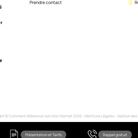
Prendre contact
R
S
r
e
ht © Comment référencer son site internet 2026 -
Mentions Légales
-
Gestion des
Présentation et Tarifs
Rappel gratuit